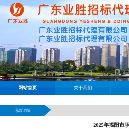
网站首页
关于我们
信息详细
2025年揭阳