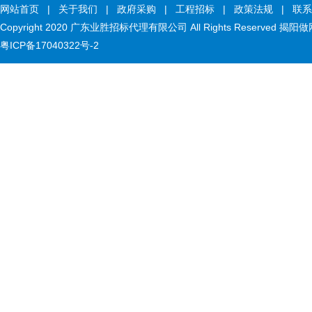
网站首页
|
关于我们
|
政府采购
|
工程招标
|
政策法规
|
联系
Copyright 2020 广东业胜招标代理有限公司 All Rights Reserved
揭阳做
粤ICP备17040322号-2