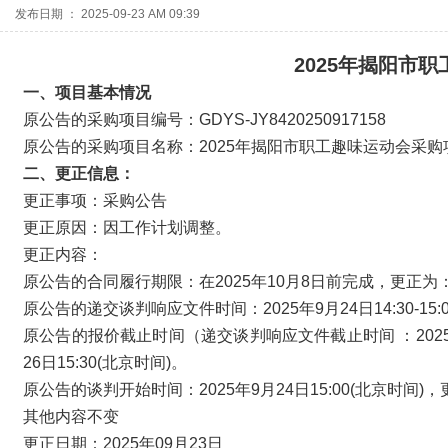
发布日期 ： 2025-09-23 AM 09:39
2025年揭阳市
一、项目基本情况
原公告的采购项目编号：GDYS-JY8420250917158
原公告的采购项目名称：2025年揭阳市职工趣味运动会采购
二、更正信息：
更正事项：采购公告
更正原因：因工作计划调整。
更正内容：
原公告的合同履行期限：在2025年10月8日前完成，更正为：
原公告的递交谈判响应文件时间：2025年9月24日14:30-15:
原公告的报价截止时间（递交谈判响应文件截止时间 ：2025年
26日15:30(北京时间)。
原公告的谈判开始时间：2025年9月24日15:00(北京时间)，
其他内容不变
更正日期：2025年09月23日